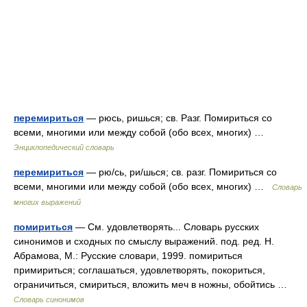
перемириться
— рюсь, ришься; св. Разг. Помириться со
всеми, многими или между собой (обо всех, многих) …
Энциклопедический словарь
перемириться
— рю/сь, ри/шься; св. разг. Помириться со
всеми, многими или между собой (обо всех, многих) …
Словарь
многих выражений
помириться
— См. удовлетворять... Словарь русских
синонимов и сходных по смыслу выражений. под. ред. Н.
Абрамова, М.: Русские словари, 1999. помириться
примириться; соглашаться, удовлетворять, покориться,
ограничиться, смириться, вложить меч в ножны, обойтись …
Словарь синонимов