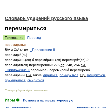
Словарь ударений русского языка
перемириться
Толкование
Перевод
перемириться
B/A и C/A
гл
см.
_Приложение II
перемирю́(сь)
перемири́шь(ся)
и́
переми́ришь(ся) перемиря́т(ся)
и́
переми́рят(ся) перемирённый A/B
пр
; 248, 254
см.
_Приложение II
перемирён перемирена́ перемирено́
перемирены́
См.
также
мириться
,
помириться
.
Ср.
замириться
,
примириться
,
смириться
.
Словарь ударений русского языка
.
Игры ⚽
Поможем написать курсовую
перемирить
перемолотить